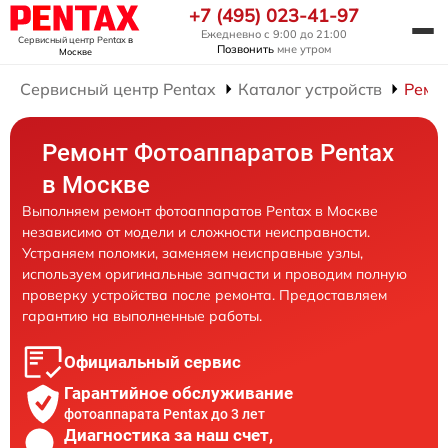
+7 (495) 023-41-97
Ежедневно с 9:00 до 21:00
Сервисный центр Pentax
в
Позвонить
мне утром
Москве
Сервисный центр Pentax
Каталог устройств
Ремо
Ремонт Фотоаппаратов Pentax
в Москве
Выполняем ремонт фотоаппаратов Pentax в Москве
независимо от модели и сложности неисправности.
Устраняем поломки, заменяем неисправные узлы,
используем оригинальные запчасти и проводим полную
проверку устройства после ремонта. Предоставляем
гарантию на выполненные работы.
Официальный сервис
Гарантийное обслуживание
фотоаппарата Pentax до 3 лет
Диагностика за наш счет,