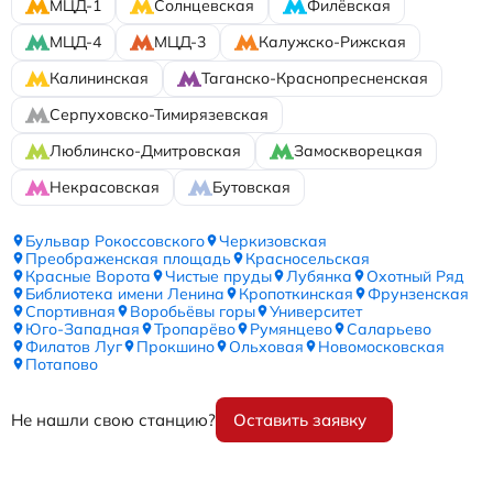
МЦД-1
Солнцевская
Филёвская
МЦД-4
МЦД-3
Калужско-Рижская
Калининская
Таганско-Краснопресненская
Серпуховско-Тимирязевская
Люблинско-Дмитровская
Замоскворецкая
Некрасовская
Бутовская
Бульвар Рокоссовского
Черкизовская
Преображенская площадь
Красносельская
Красные Ворота
Чистые пруды
Лубянка
Охотный Ряд
Библиотека имени Ленина
Кропоткинская
Фрунзенская
Спортивная
Воробьёвы горы
Университет
Юго-Западная
Тропарёво
Румянцево
Саларьево
Филатов Луг
Прокшино
Ольховая
Новомосковская
Потапово
Не нашли свою станцию?
Оставить заявку