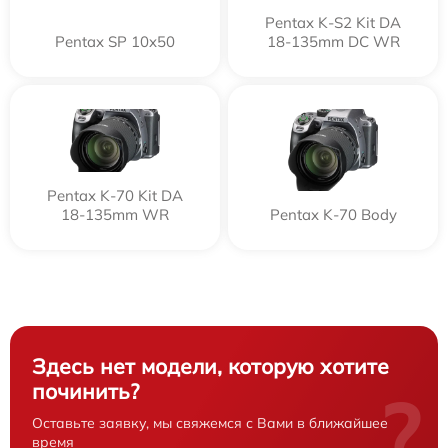
Pentax K-S2 Kit DA
Pentax SP 10x50
18-135mm DC WR
Pentax K-70 Kit DA
18-135mm WR
Pentax K-70 Body
Здесь нет модели, которую хотите
починить?
?
Оставьте заявку, мы свяжемся с Вами в ближайшее
время