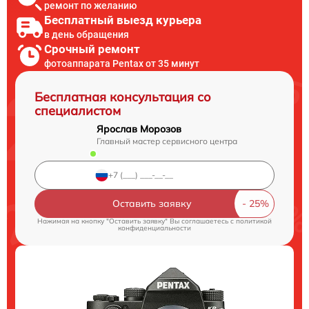
ремонт по желанию
Бесплатный выезд курьера
в день обращения
Срочный ремонт
фотоаппарата Pentax от 35 минут
Бесплатная консультация со
специалистом
Ярослав Морозов
Главный мастер сервисного центра
Оставить заявку
Нажимая на кнопку "Оставить заявку" Вы соглашаетесь c
политикой
конфиденциальности