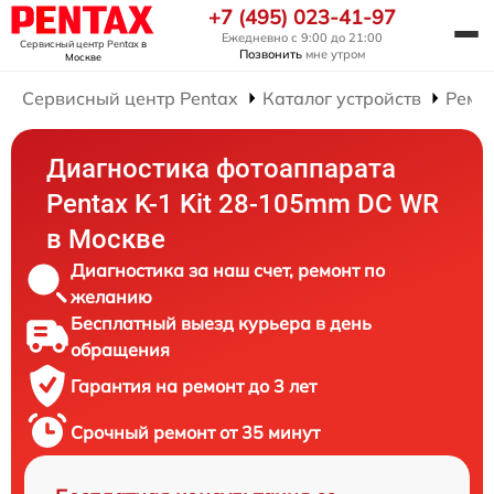
+7 (495) 023-41-97
Ежедневно с 9:00 до 21:00
Сервисный центр Pentax
в
Позвонить
мне утром
Москве
Сервисный центр Pentax
Каталог устройств
Ремо
Диагностика фотоаппарата
Pentax K-1 Kit 28-105mm DC WR
в Москве
Диагностика за наш счет, ремонт по
желанию
Бесплатный выезд курьера в день
обращения
Гарантия на ремонт до 3 лет
Срочный ремонт от 35 минут