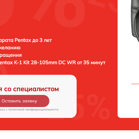
рата Pentax до 3 лет
 желанию
бращения
entax K-1 Kit 28-105mm DC WR от 35 минут
я со специалистом
Оставить заявку
есь c
политикой конфиденциальности