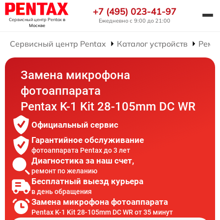
+7 (495) 023-41-97
Сервисный центр Pentax
в
Ежедневно с 9:00 до 21:00
Москве
Сервисный центр Pentax
Каталог устройств
Ремо
Замена микрофона
фотоаппарата
Pentax K-1 Kit 28-105mm DC WR
Официальный сервис
Гарантийное обслуживание
фотоаппарата Pentax до 3 лет
Диагностика за наш счет,
ремонт по желанию
Бесплатный выезд курьера
в день обращения
Замена микрофона фотоаппарата
Pentax K-1 Kit 28-105mm DC WR от 35 минут