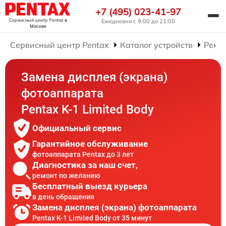
+7 (495) 023-41-97
Сервисный центр Pentax
в
Ежедневно с 9:00 до 21:00
Москве
Сервисный центр Pentax
Каталог устройств
Ремо
Замена дисплея (экрана)
фотоаппарата
Pentax K-1 Limited Body
Официальный сервис
Гарантийное обслуживание
фотоаппарата Pentax до 3 лет
Диагностика за наш счет,
ремонт по желанию
Бесплатный выезд курьера
в день обращения
Замена дисплея (экрана) фотоаппарата
Pentax K-1 Limited Body от 35 минут