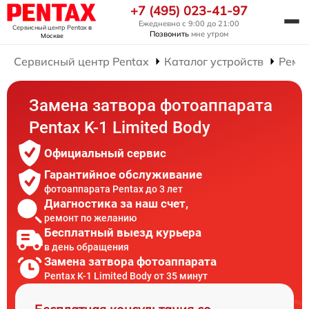
+7 (495) 023-41-97
Ежедневно с 9:00 до 21:00
Сервисный центр Pentax
в
Позвонить
мне утром
Москве
Сервисный центр Pentax
Каталог устройств
Ремо
Замена затвора фотоаппарата
Pentax K-1 Limited Body
Официальный сервис
Гарантийное обслуживание
фотоаппарата Pentax до 3 лет
Диагностика за наш счет,
ремонт по желанию
Бесплатный выезд курьера
в день обращения
Замена затвора фотоаппарата
Pentax K-1 Limited Body от 35 минут