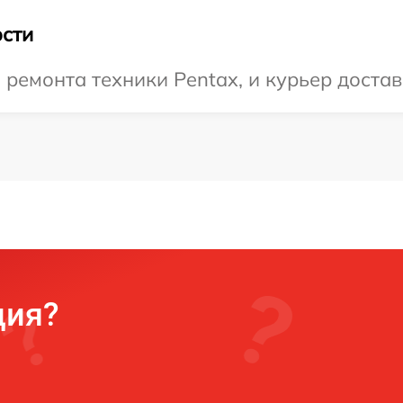
сти
емонта техники Pentax, и курьер достави
ция?