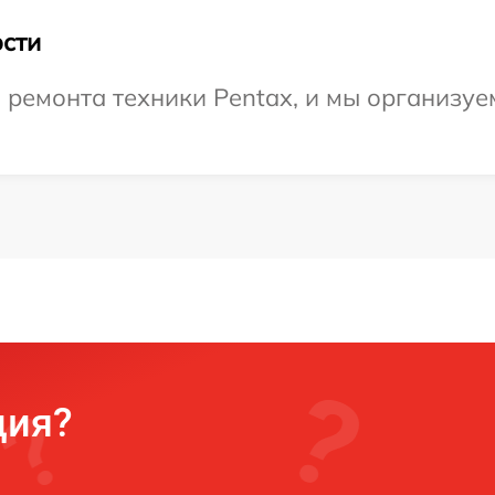
сти
емонта техники Pentax, и мы организуем
ция?