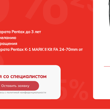
рата Pentax до 3 лет
 желанию
бращения
арата
Pentax K-1 MARK II Kit FA 24-70mm от
я со специалистом
Оставить заявку
есь c
политикой конфиденциальности