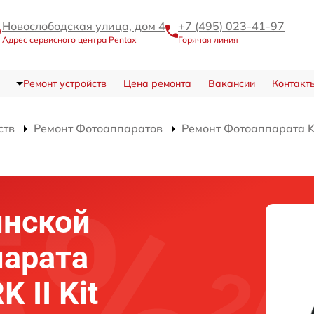
Новослободская улица, дом 4
+7 (495) 023-41-97
Адрес сервисного центра Pentax
Горячая линия
Ремонт устройств
Цена ремонта
Вакансии
Контакт
ств
Ремонт Фотоаппаратов
Ремонт Фотоаппарата K
инской
парата
 II Kit