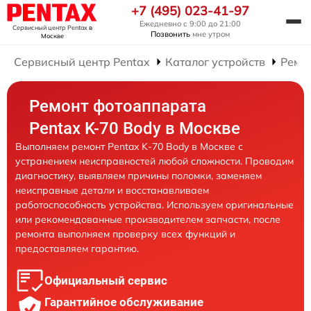
+7 (495) 023-41-97
Ежедневно с 9:00 до 21:00
Сервисный центр Pentax
в
Позвонить
мне утром
Москве
Сервисный центр Pentax
Каталог устройств
Ремо
Ремонт фотоаппарата
Pentax K-70 Body в Москве
Выполняем ремонт Pentax K-70 Body в Москве с
устранением неисправностей любой сложности. Проводим
диагностику, выявляем причины поломки, заменяем
неисправные детали и восстанавливаем
работоспособность устройства. Используем оригинальные
или рекомендованные производителем запчасти, после
ремонта выполняем проверку всех функций и
предоставляем гарантию.
Официальный сервис
Гарантийное обслуживание