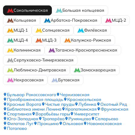
Сокольническая
Большая кольцевая
Кольцевая
Арбатско-Покровская
МЦД-2
МЦД-1
Солнцевская
Филёвская
МЦД-4
МЦД-3
Калужско-Рижская
Калининская
Таганско-Краснопресненская
Серпуховско-Тимирязевская
Люблинско-Дмитровская
Замоскворецкая
Некрасовская
Бутовская
Бульвар Рокоссовского
Черкизовская
Преображенская площадь
Красносельская
Красные Ворота
Чистые пруды
Лубянка
Охотный Ряд
Библиотека имени Ленина
Кропоткинская
Фрунзенская
Спортивная
Воробьёвы горы
Университет
Юго-Западная
Тропарёво
Румянцево
Саларьево
Филатов Луг
Прокшино
Ольховая
Новомосковская
Потапово