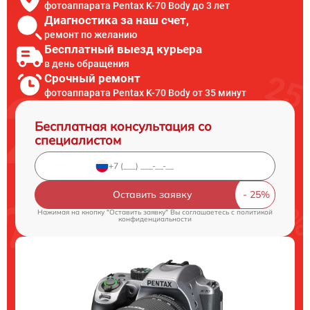
фотоаппарата Pentax K-70 Body до 3 лет
Диагностика за наш счет,
ремонт по желанию
Бесплатный выезд курьера
в день обращения
Срочный ремонт
фотоаппарата Pentax K-70 Body от 35 минут
Бесплатная консультация со
специалистом
Оставить заявку
Нажимая на кнопку "Оставить заявку" Вы соглашаетесь c
политикой
конфиденциальности