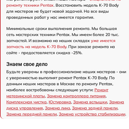
ремонту техники Pentax
. Восстановить модель K-70 Body
для мастеров не будет новой задачей. На все виды
проведенных работ у нас имеется гарантия.
Минимальные сроки выполнения ремонта. Мы большая
сеть мастерских техники Pentax. Мы имеем более 20 тыс.
запчастей. И возможно на наших складах
уже имеется
запчасть на модель K-70 Body
. При заказе ремонта на
сайте - предоставляется скидка -25%.
Знаем свое дело
Будьте уверены в профессионализме наших мастеров - они
с уверенностью выполнят ремонт Pentax K-70 Body. По
данным наших мастеров в Москве по ремонту Pentax,
наиболее востребованы следующие услуги:
Ремонт
материнской платы
,
Замена контроллера питания
,
Комплексная чистка
,
Юстировка
,
Замена вспышки
,
Замена
диска управления
,
Замена линз
,
Замена задней панели
,
Замена передней панели
,
Замена устройства стабилизации
.