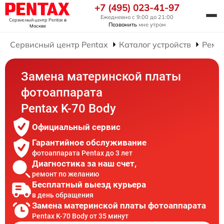
+7 (495) 023-41-97
Ежедневно с 9:00 до 21:00
Сервисный центр Pentax
в
Позвонить
мне утром
Москве
Сервисный центр Pentax
Каталог устройств
Ремо
Замена материнской платы
фотоаппарата
Pentax K-70 Body
Официальный сервис
Гарантийное обслуживание
фотоаппарата Pentax до 3 лет
Диагностика за наш счет,
ремонт по желанию
Бесплатный выезд курьера
в день обращения
Замена материнской платы фотоаппарата
Pentax K-70 Body от 35 минут