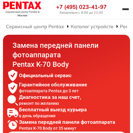
+7 (495) 023-41-97
Сервисный центр Pentax
в
Ежедневно с 9:00 до 21:00
Москве
Сервисный центр Pentax
Каталог устройств
Ремо
Замена передней панели
фотоаппарата
Pentax K-70 Body
Официальный сервис
Гарантийное обслуживание
фотоаппарата Pentax до 3 лет
Диагностика за наш счет,
ремонт по желанию
Бесплатный выезд курьера
в день обращения
Замена передней панели фотоаппарата
Pentax K-70 Body от 35 минут