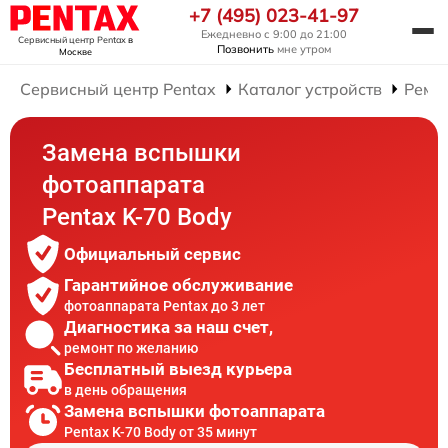
+7 (495) 023-41-97
Ежедневно с 9:00 до 21:00
Сервисный центр Pentax
в
Позвонить
мне утром
Москве
Сервисный центр Pentax
Каталог устройств
Ремо
Замена вспышки
фотоаппарата
Pentax K-70 Body
Официальный сервис
Гарантийное обслуживание
фотоаппарата Pentax до 3 лет
Диагностика за наш счет,
ремонт по желанию
Бесплатный выезд курьера
в день обращения
Замена вспышки фотоаппарата
Pentax K-70 Body от 35 минут