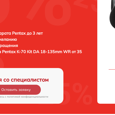
рата Pentax до 3 лет
 желанию
бращения
а
Pentax K-70 Kit DA 18-135mm WR от 35
я со специалистом
Оставить заявку
есь c
политикой конфиденциальности