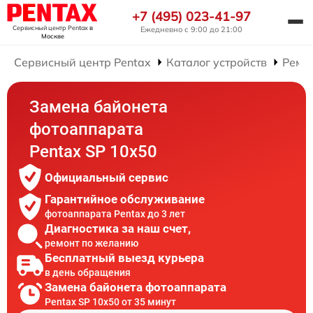
+7 (495) 023-41-97
Сервисный центр Pentax
в
Ежедневно с 9:00 до 21:00
Москве
Сервисный центр Pentax
Каталог устройств
Ремо
Замена байонета
фотоаппарата
Pentax SP 10x50
Официальный сервис
Гарантийное обслуживание
фотоаппарата Pentax до 3 лет
Диагностика за наш счет,
ремонт по желанию
Бесплатный выезд курьера
в день обращения
Замена байонета фотоаппарата
Pentax SP 10x50 от 35 минут