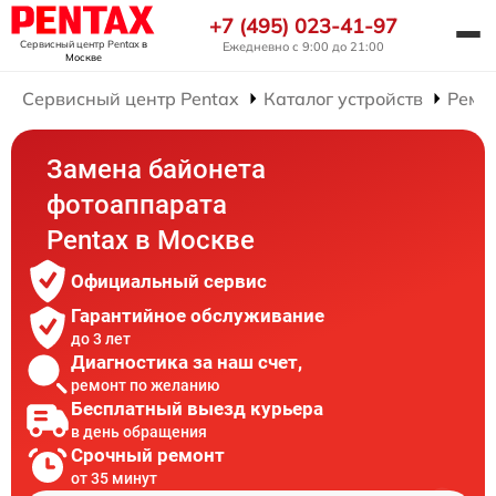
+7 (495) 023-41-97
Сервисный центр Pentax
в
Ежедневно с 9:00 до 21:00
Москве
Сервисный центр Pentax
Каталог устройств
Ремо
Замена байонета
фотоаппарата
Pentax в Москве
Официальный сервис
Гарантийное обслуживание
до 3 лет
Диагностика за наш счет,
ремонт по желанию
Бесплатный выезд курьера
в день обращения
Срочный ремонт
от 35 минут