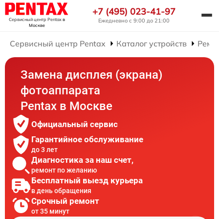
+7 (495) 023-41-97
Сервисный центр Pentax
в
Ежедневно с 9:00 до 21:00
Москве
Сервисный центр Pentax
Каталог устройств
Ремо
Замена дисплея (экрана)
фотоаппарата
Pentax в Москве
Официальный сервис
Гарантийное обслуживание
до 3 лет
Диагностика за наш счет,
ремонт по желанию
Бесплатный выезд курьера
в день обращения
Срочный ремонт
от 35 минут