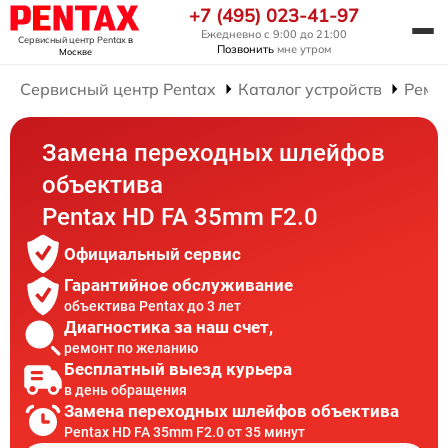
+7 (495) 023-41-97
Ежедневно с 9:00 до 21:00
Сервисный центр Pentax
в
Позвонить
мне утром
Москве
Сервисный центр Pentax
Каталог устройств
Ремо
Замена переходных шлейфов
объектива
Pentax HD FA 35mm F2.0
Официальный сервис
Гарантийное обслуживание
объектива Pentax до 3 лет
Диагностика за наш счет,
ремонт по желанию
Бесплатный выезд курьера
в день обращения
Замена переходных шлейфов объектива
Pentax HD FA 35mm F2.0 от 35 минут