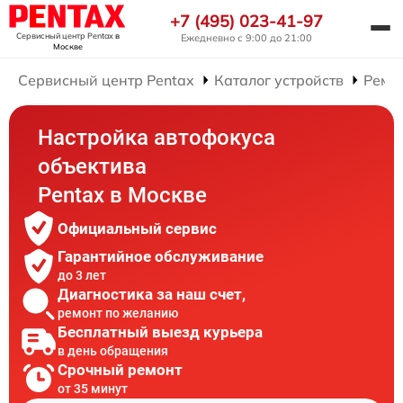
+7 (495) 023-41-97
Сервисный центр Pentax
в
Ежедневно с 9:00 до 21:00
Москве
Сервисный центр Pentax
Каталог устройств
Ремо
Настройка автофокуса
объектива
Pentax в Москве
Официальный сервис
Гарантийное обслуживание
до 3 лет
Диагностика за наш счет,
ремонт по желанию
Бесплатный выезд курьера
в день обращения
Срочный ремонт
от 35 минут