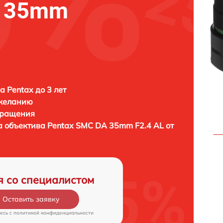
A 35mm
а Pentax до 3 лет
 желанию
бращения
а объектива
Pentax SMC DA 35mm F2.4 AL от
я со специалистом
Оставить заявку
есь c
политикой конфиденциальности