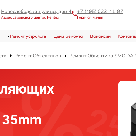
Новослободская улица, дом 4
+7 (495) 023-41-97
Адрес сервисного центра Pentax
Горячая линия
Ремонт устройств
Цена ремонта
Вакансии
Контакт
ств
Ремонт Объективов
Ремонт Объектива SMC DA 
вляющих
A 35mm