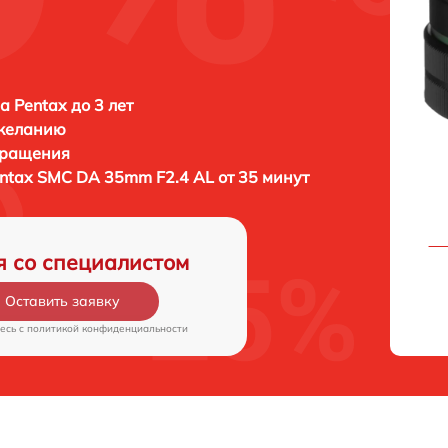
а Pentax до 3 лет
 желанию
бращения
ntax SMC DA 35mm F2.4 AL от 35 минут
я со специалистом
Оставить заявку
есь c
политикой конфиденциальности