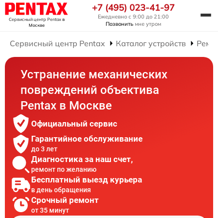
+7 (495) 023-41-97
Ежедневно с 9:00 до 21:00
Сервисный центр Pentax
в
Позвонить
мне утром
Москве
Сервисный центр Pentax
Каталог устройств
Ремо
Устранение механических
повреждений объектива
Pentax в Москве
Официальный сервис
Гарантийное обслуживание
до 3 лет
Диагностика за наш счет,
ремонт по желанию
Бесплатный выезд курьера
в день обращения
Срочный ремонт
от 35 минут